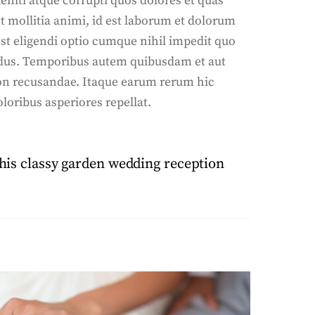
niti atque corrupti quos dolores et quas
nt mollitia animi, id est laborum et dolorum
est eligendi optio cumque nihil impedit quo
ndus. Temporibus autem quibusdam et aut
 non recusandae. Itaque earum rerum hic
loribus asperiores repellat.
this classy garden wedding reception