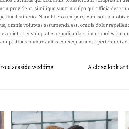
ssimos ducimus qui blanditiis praesentium voluptatum dele
 non provident, similique sunt in culpa qui officia deseru
pedita distinctio. Nam libero tempore, cum soluta nobis 
us, omnis voluptas assumenda est, omnis dolor repelle
pe eveniet ut et voluptates repudiandae sint et molestiae
 voluptatibus maiores alias consequatur aut perferendis do
 to a seaside wedding
A close look at 