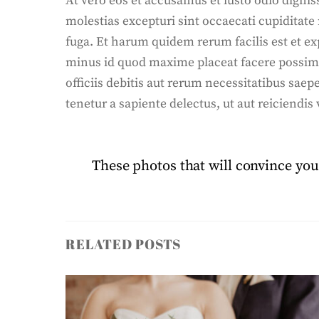
At vero eos et accusamus et iusto odio digni
molestias excepturi sint occaecati cupiditate
fuga. Et harum quidem rerum facilis est et ex
minus id quod maxime placeat facere possim
officiis debitis aut rerum necessitatibus sae
tenetur a sapiente delectus, ut aut reiciendis
These photos that will convince you
RELATED POSTS