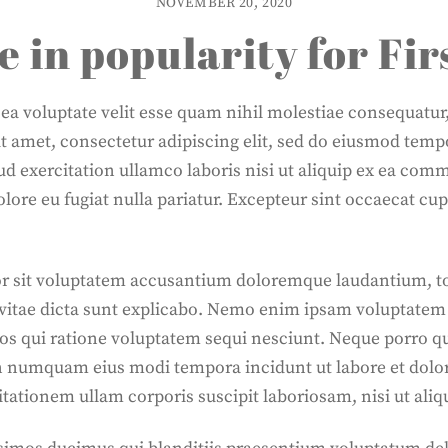
NOVEMBER 20, 2020
e in popularity for Fi
 ea voluptate velit esse quam nihil molestiae consequatur
it amet, consectetur adipiscing elit, sed do eiusmod temp
d exercitation ullamco laboris nisi ut aliquip ex ea comm
olore eu fugiat nulla pariatur. Excepteur sint occaecat cup
ror sit voluptatem accusantium doloremque laudantium, t
e vitae dicta sunt explicabo. Nemo enim ipsam voluptatem 
os qui ratione voluptatem sequi nesciunt. Neque porro q
 non numquam eius modi tempora incidunt ut labore et do
ationem ullam corporis suscipit laboriosam, nisi ut ali