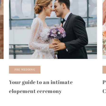
PRE WEDDING
-
Your guide to an intimate
P
elopement ceremony
C