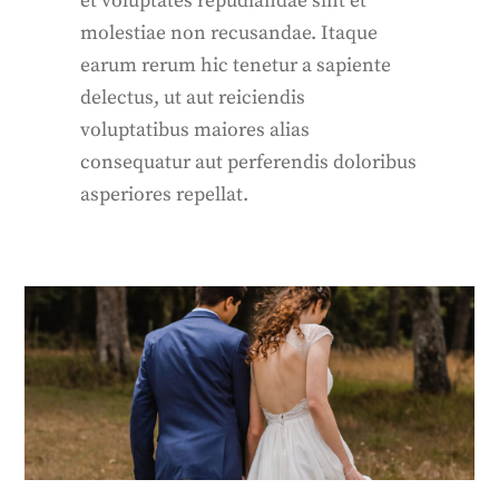
et voluptates repudiandae sint et
molestiae non recusandae. Itaque
earum rerum hic tenetur a sapiente
delectus, ut aut reiciendis
voluptatibus maiores alias
consequatur aut perferendis doloribus
asperiores repellat.