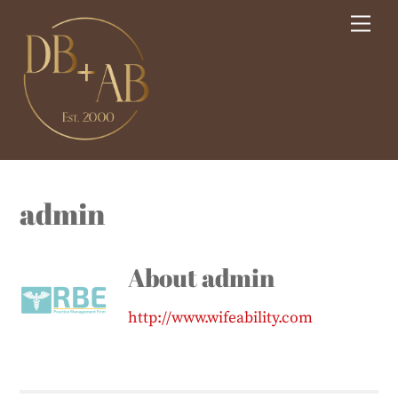
Skip
Me
to
content
admin
About
admin
http://www.wifeability.com